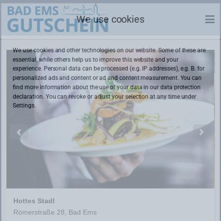
We use cookies
We use cookies and other technologies on our website. Some of these are
essential, while others help us to improve this website and your
experience. Personal data can be processed (e.g. IP addresses), e.g. B. for
personalized ads and content or ad and content measurement. You can
find more information about the use of your data in our
data protection
declaration. You can revoke or adjust your selection at any time under
Settings.
Hottes Stadl
Römerstraße 28, Bad Ems